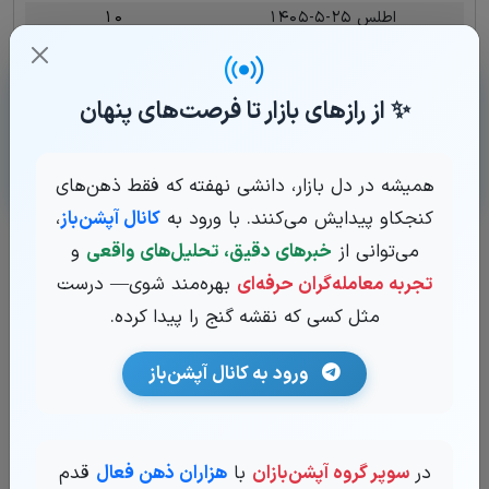
اطلس ۲۵-۵-۱۴۰۵
۱۰
💎دانشنامه آپشن باز
✨ از رازهای بازار تا فرصت‌های پنهان
از مفاهیم پایه تا استراتژی‌های پیشرفته؛ تمام مسیر یادگیری
اختیار معامله را قدم به قدم و به زبان ساده با ما طی کنید.
همیشه در دل بازار، دانشی نهفته که فقط ذهن‌های
کنجکاو پیدایش می‌کنند. با ورود به
کانال آپشن‌باز
،
می‌توانی از
خبرهای دقیق، تحلیل‌های واقعی
و
برترین دارایی های
پایه
تجربه معامله‌گران حرفه‌ای
بهره‌مند شوی— درست
روزانه
هفتگی
ماهیانه
مثل کسی که نقشه گنج را پیدا کرده.
اهرم
اهرم
اهرم
شستا
شستا
شستا
ورود به کانال آپشن‌باز
فملی
خودرو
خودرو
وبملت
وبملت
وبملت
خودرو
فملی
شپنا
در
سوپر گروه آپشن‌بازان
با
هزاران ذهن فعال
قدم