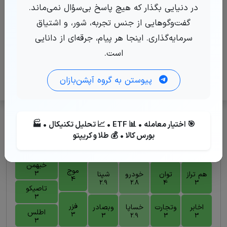
در دنیایی بگذار که هیچ پاسخ بی‌سؤال نمی‌ماند.
ما را در شبکه های اجتماعی دنبال کنید
گفت‌وگوهایی از جنس تجربه، شور، و اشتیاق
سرمایه‌گذاری. اینجا هر پیام، جرقه‌ای از دانایی
بله
است.
پیوستن به گروه آپشن‌بازان
نمادهای دارای قرارداد اختیار معامله
🎯 اختیار معامله • 📊 ETF • 📈 تحلیل تکنیکال • 🏭
بورس کالا • 💰 طلا و کریپتو