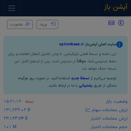
آپشن باز
ورود
عضویت
سایت اصلی آپشن‌باز:
optionbaaz.ir
این دامنه و نسخهٔ فعلی اپلیکیشن، تا زمان تکمیل انتقال اطلاعات و برای
حفظ دسترسی شما،
موقتاً
در دسترس است. پس از استقرار کامل، این
نسخه حذف خواهد شد.
توصیه می‌کنیم از
نسخهٔ جدید
استفاده کنید. در صورت بروز هرگونه
مشکل، از طریق
پشتیبانی
با ما در ارتباط باشید.
وضعیت بازار
بسته
15:21:16
ارزش معاملات سهام
131,232.02 B
ارزش معاملات اختیار
23,163.74 B
حجم معاملات اختیار
101 M